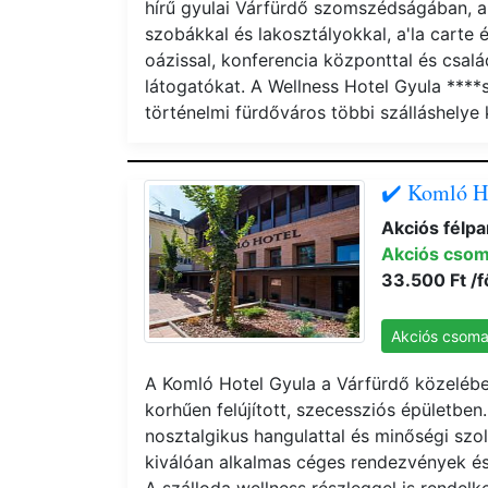
hírű gyulai Várfürdő szomszédságában, a 
szobákkal és lakosztályokkal, a'la carte é
oázissal, konferencia központtal és csalá
látogatókat. A Wellness Hotel Gyula ****s
történelmi fürdőváros többi szálláshelye
✔️ Komló H
Akciós félp
Akciós cso
33.500 Ft /f
Akciós csom
A Komló Hotel Gyula a Várfürdő közelébe
korhűen felújított, szecessziós épületben
nosztalgikus hangulattal és minőségi szol
kiválóan alkalmas céges rendezvények és 