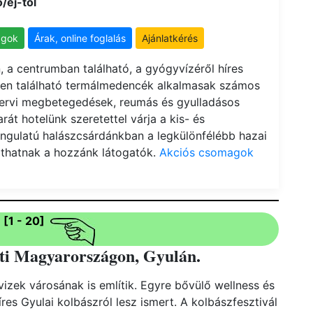
/éj-től
agok
Árak, online foglalás
Ajánlatkérés
 a centrumban található, a gyógyvízéről híres
en található termálmedencék alkalmasak számos
rvi megbetegedések, reumás és gyulladásos
át hotelünk szeretettel várja a kis- és
ngulatú halászcsárdánkban a legkülönfélébb hazai
athatnak a hozzánk látogatók.
Akciós csomagok
[1 - 20]
eti Magyarországon, Gyulán.
vizek városának is említik. Egyre bővülő wellness és
es Gyulai kolbászról lesz ismert. A kolbászfesztivál