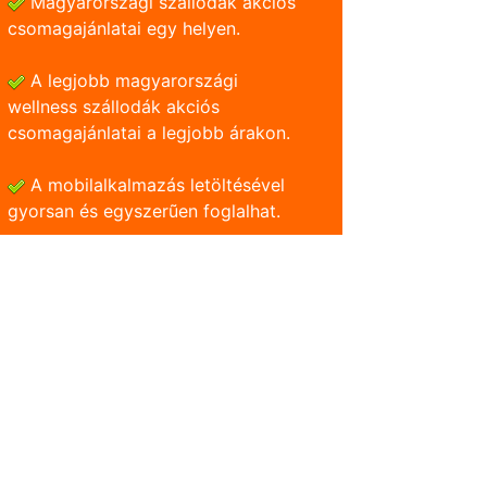
Magyarországi szállodák akciós
csomagajánlatai egy helyen.
A legjobb magyarországi
wellness szállodák akciós
csomagajánlatai a legjobb árakon.
A mobilalkalmazás letöltésével
gyorsan és egyszerũen foglalhat.