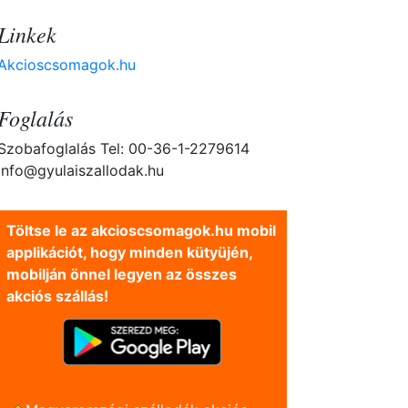
Linkek
Akcioscsomagok.hu
Foglalás
Szobafoglalás Tel: 00-36-1-2279614
info@gyulaiszallodak.hu
Töltse le az akcioscsomagok.hu mobil
applikációt, hogy minden kütyüjén,
mobilján önnel legyen az összes
akciós szállás!