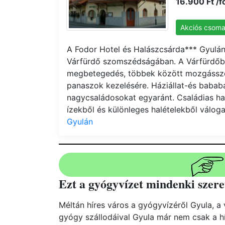
16.900 Ft /fő
Akciós csom
A Fodor Hotel és Halászcsárda*** Gyulán,
Várfürdő szomszédságában. A Várfürdőb
megbetegedés, többek között mozgássze
panaszok kezelésére. Háziállat-és bababar
nagycsaládosokat egyaránt. Családias ha
ízekből és különleges halételekből válog
Gyulán
Ezt a gyógyvízet mindenki szer
Méltán híres város a gyógyvízéről Gyula, a 
gyógy szállodáival Gyula már nem csak a hír