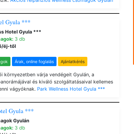
ezik.
Akciós félpanziós wellness csomagok Gyulán
el Gyula ***
s Hotel Gyula ***
magok:
3 db
ő/éj-től
agok
Árak, online foglalás
Ajánlatkérés
tői környezetben várja vendégeit Gyulán, a
norámájával és kiváló szolgáltatásaival kellemes
henni vágyóknak.
Park Wellness Hotel Gyula ***
tel Gyula ***
magok Gyulán
magok:
3 db