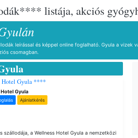
lodák**** listája, akciós gyógy
 Gyulán
lodák leírással és képpel online foglalható. Gyula a vizek
anziós csomagban.
Gyula
 Hotel Gyula ****
 Hotel Gyula
oglalás
Ajánlatkérés
ss szállodája, a Wellness Hotel Gyula a nemzetközi