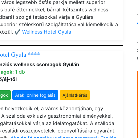
város legszebb ősfás parkja mellett superior
s büfé éttermekkel, bárral, kétszintes wellness
dbarát szolgáltatásokkal várja a Gyulára
uperior széleskörű szolgáltatásaival kiemelkedik a
 közül.
✔️ Wellness Hotel Gyula
otel Gyula ****
anziós wellness csomagok Gyulán
magok:
1 db
ő/éj-től
agok
Árak, online foglalás
Ajánlatkérés
n helyezkedik el, a város központjában, egy
. A szálloda exkluzív gasztronómiai élményekkel,
gáltatásokkal várja az idelátogatókat. A szálloda
családi összejövetelek lebonyolítására egyaránt.