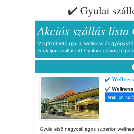
✔️ Gyulai szál
Akciós szállás lista
Megfizethető gyulai wellness és gyógyszál
Foglaljon szállást itt Gyulára akciós félp
✔️ Wellness
✔️ Wellness
Árak, online f
Gyula első négycsillagos superior wellne