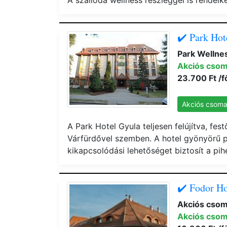
A szálloda wellness részleggel is rendelk
✔️ Park Hot
Park Wellnes
Akciós cso
23.700 Ft /f
Akciós csom
A Park Hotel Gyula teljesen felújítva, fes
Várfürdővel szemben. A hotel gyönyörű pa
kikapcsolódási lehetőséget biztosít a pi
✔️ Fodor Ho
Akciós cso
Akciós cso