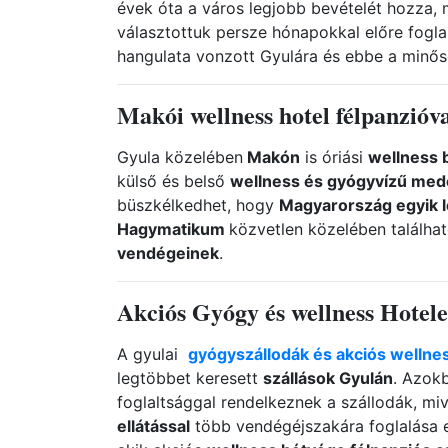
évek óta a város legjobb bevételét hozza, m
választottuk persze hónapokkal előre foglal
hangulata vonzott Gyulára és ebbe a minős
Makói wellness hotel félpanzióv
Gyula közelében
Makón
is óriási
wellness b
külső és belső
wellness és gyógyvízű med
büszkélkedhet, hogy
Magyarország egyik l
Hagymatikum
közvetlen közelében találha
vendégeinek
.
Akciós Gyógy és wellness Hotel
A gyulai
gyógyszállodák és akciós wellne
legtöbbet keresett
szállások Gyulán
. Azok
foglaltsággal rendelkeznek a szállodák, mi
ellátással
több vendégéjszakára foglalása e