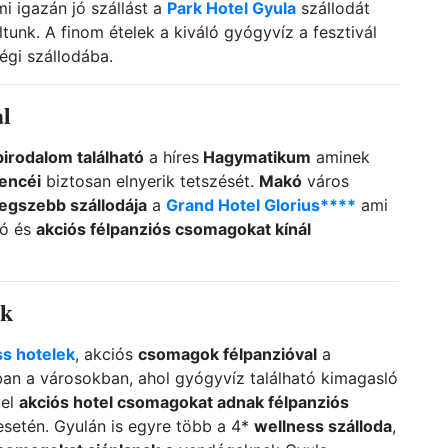
i igazán jó szállást a
Park Hotel Gyula
szállodát
tunk. A finom ételek a kiváló gyógyvíz a fesztivál
égi szállodába.
al
irodalom található
a híres
Hagymatikum
aminek
encéi
biztosan elnyerik tetszését.
Makó
város
egszebb szállodája
a
Grand Hotel Glorius****
ami
tó és
akciós félpanziós csomagokat kínál
ek
ss hotelek
, akciós
csomagok félpanzióval
a
ban a városokban, ahol gyógyvíz található kimagasló
vel
akciós hotel csomagokat adnak félpanziós
setén. Gyulán is egyre több a 4*
wellness szálloda
,