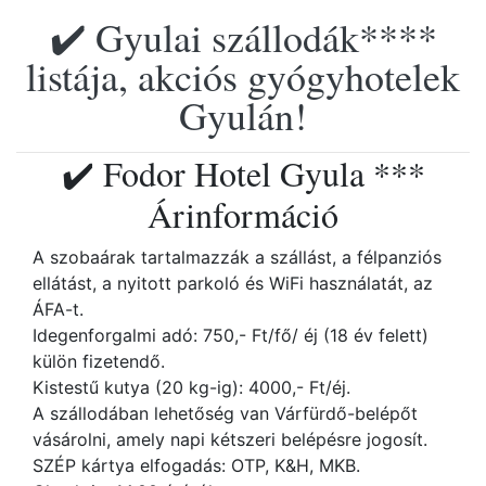
✔️ Gyulai szállodák****
listája, akciós gyógyhotelek
Gyulán!
✔️ Fodor Hotel Gyula ***
Árinformáció
A szobaárak tartalmazzák a szállást, a félpanziós
ellátást, a nyitott parkoló és WiFi használatát, az
ÁFA-t.
Idegenforgalmi adó: 750,- Ft/fő/ éj (18 év felett)
külön fizetendő.
Kistestű kutya (20 kg-ig): 4000,- Ft/éj.
A szállodában lehetőség van Várfürdő-belépőt
vásárolni, amely napi kétszeri belépésre jogosít.
SZÉP kártya elfogadás: OTP, K&H, MKB.