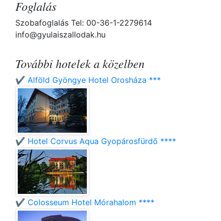
Foglalás
Szobafoglalás Tel: 00-36-1-2279614
info@gyulaiszallodak.hu
További hotelek a közelben
✔️ Alföld Gyöngye Hotel Orosháza ***
✔️ Hotel Corvus Aqua Gyopárosfürdő ****
✔️ Colosseum Hotel Mórahalom ****