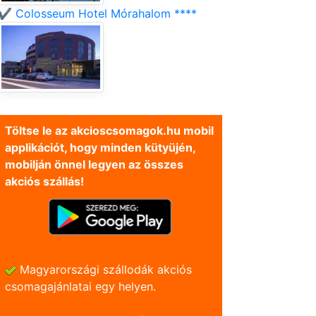
✔️ Colosseum Hotel Mórahalom ****
Töltse le az akcioscsomagok.hu mobil
applikációt, hogy minden kütyüjén,
mobilján önnel legyen az összes
akciós szállás!
Magyarországi szállodák akciós
csomagajánlatai egy helyen.