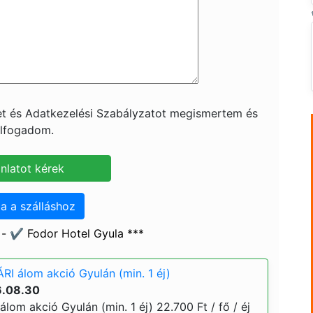
ket és Adatkezelési Szabályzatot megismertem és
lfogadom.
a a szálláshoz
- ✔️ Fodor Hotel Gyula ***
RI álom akció Gyulán (min. 1 éj)
6.08.30
lom akció Gyulán (min. 1 éj) 22.700 Ft / fő / éj