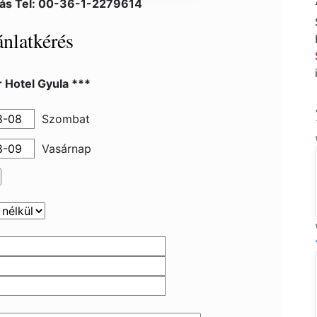
lás Tel: 00-36-1-2279614
nlatkérés
 Hotel Gyula ***
Szombat
Vasárnap