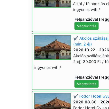
ártól / félpanziós e
ingyenes wifi /
Félpanzióval (regg
Megtekintés
✔️ Akciós szállásaj
(min. 2 éj)
2026.10.22 - 2026
Akciós szállásajánl
2 éj) 30.000 Ft / fő
ingyenes wifi /
Félpanzióval (regg
Megtekintés
✔️ Fodor Hotel Gyul
2026.08.30 - 202
Fodor Hotel Gyula ős