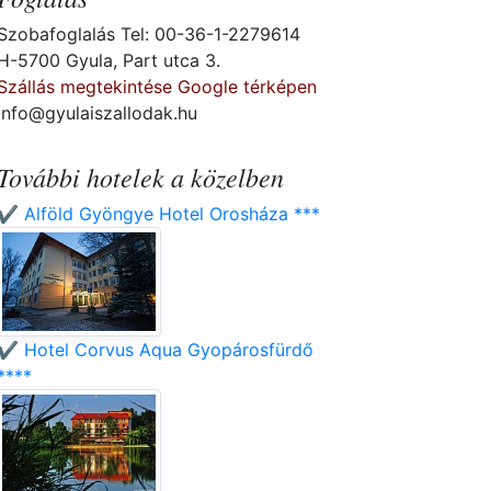
Szobafoglalás Tel: 00-36-1-2279614
H-5700 Gyula, Part utca 3.
Szállás megtekintése Google térképen
info@gyulaiszallodak.hu
További hotelek a közelben
✔️ Alföld Gyöngye Hotel Orosháza ***
✔️ Hotel Corvus Aqua Gyopárosfürdő
****