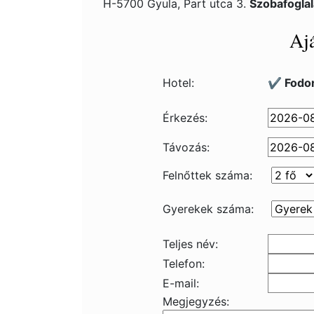
H-5700 Gyula, Part utca 3.
Szobafogla
Ajá
Hotel:
✔️ Fodor
Érkezés:
Távozás:
Felnőttek száma:
Gyerekek száma:
Teljes név:
Telefon:
E-mail:
Megjegyzés: