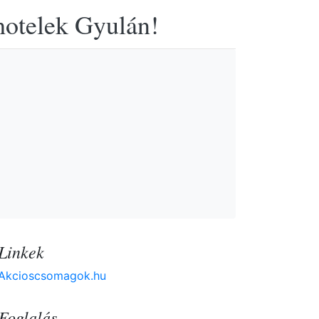
hotelek Gyulán!
Linkek
Akcioscsomagok.hu
Foglalás