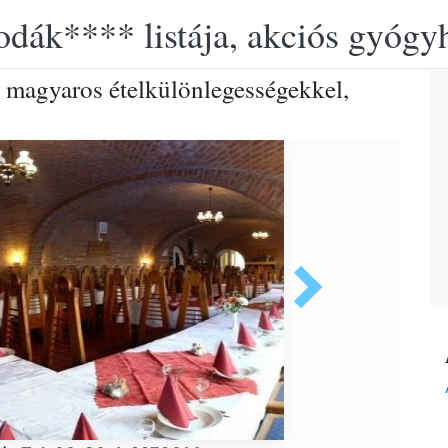
lodák**** listája, akciós gyógy
 magyaros ételkülönlegességekkel,