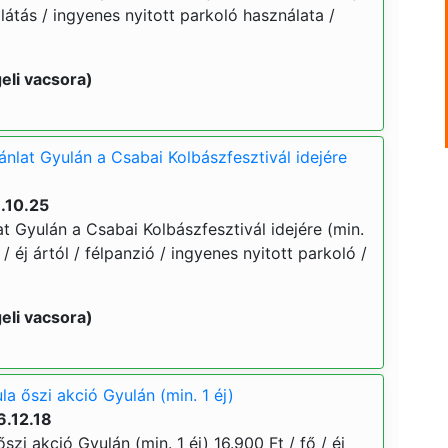
llátás / ingyenes nyitott parkoló használata /
eli vacsora)
ánlat Gyulán a Csabai Kolbászfesztivál idejére
.10.25
at Gyulán a Csabai Kolbászfesztivál idejére (min.
 / éj ártól / félpanzió / ingyenes nyitott parkoló /
eli vacsora)
a őszi akció Gyulán (min. 1 éj)
6.12.18
zi akció Gyulán (min. 1 éj) 16.900 Ft / fő / éj