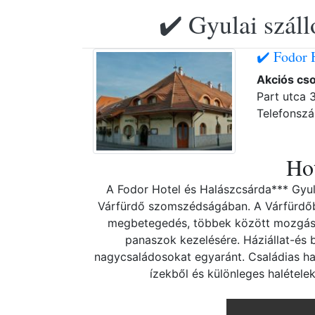
✔️ Gyulai szál
✔️ Fodor 
Akciós cs
Part utca 3
Telefonsz
Hot
A Fodor Hotel és Halászcsárda*** Gyulá
Várfürdő szomszédságában. A Várfürdő
megbetegedés, többek között mozgás
panaszok kezelésére. Háziállat-és b
nagycsaládosokat egyaránt. Családias ha
ízekből és különleges halétele