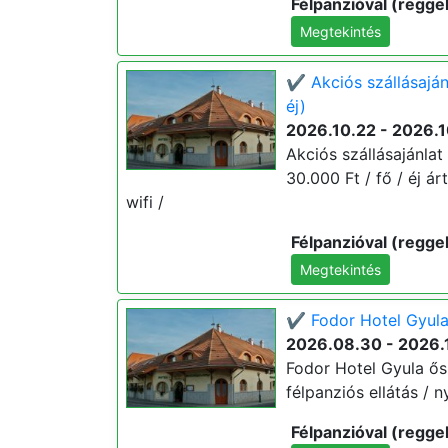
Félpanzióval (reggel
Megtekintés
✔️ Akciós szállásaján
éj)
2026.10.22 - 2026.1
Akciós szállásajánlat
30.000 Ft / fő / éj ár
wifi /
Félpanzióval (reggel
Megtekintés
✔️ Fodor Hotel Gyula 
2026.08.30 - 2026.
Fodor Hotel Gyula őszi
félpanziós ellátás / n
Félpanzióval (reggel