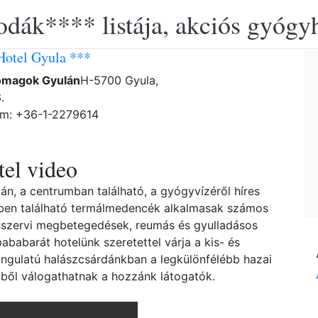
lodák**** listája, akciós gyógy
Hotel Gyula ***
omagok Gyulán
H-5700 Gyula,
.
ám: +36-1-2279614
el video
n, a centrumban található, a gyógyvízéről híres
ben található termálmedencék alkalmasak számos
szervi megbetegedések, reumás és gyulladásos
ababarát hotelünk szeretettel várja a kis- és
ngulatú halászcsárdánkban a legkülönfélébb hazai
kből válogathatnak a hozzánk látogatók.