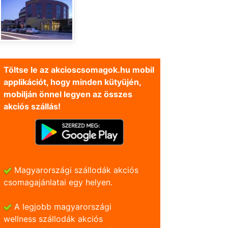
Töltse le az akcioscsomagok.hu mobil
applikációt, hogy minden kütyüjén,
mobilján önnel legyen az összes
akciós szállás!
Magyarországi szállodák akciós
csomagajánlatai egy helyen.
A legjobb magyarországi
wellness szállodák akciós