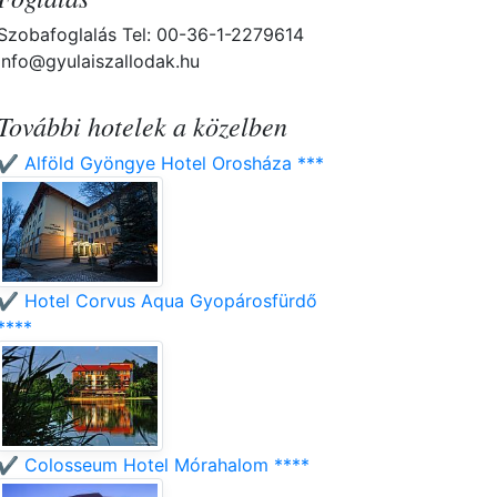
Szobafoglalás Tel: 00-36-1-2279614
info@gyulaiszallodak.hu
További hotelek a közelben
✔️ Alföld Gyöngye Hotel Orosháza ***
✔️ Hotel Corvus Aqua Gyopárosfürdő
****
✔️ Colosseum Hotel Mórahalom ****