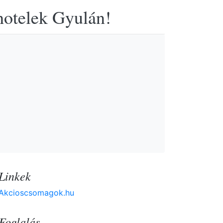
hotelek Gyulán!
Linkek
Akcioscsomagok.hu
Foglalás