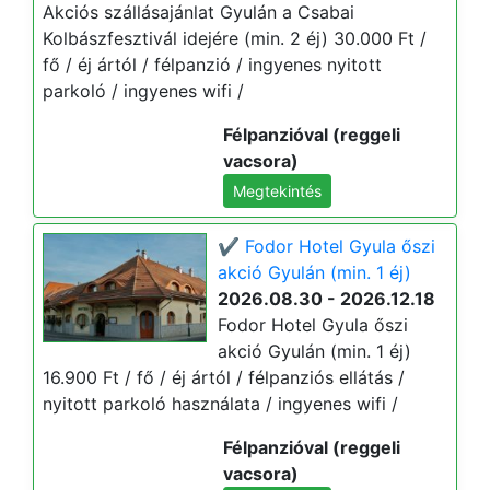
Akciós szállásajánlat Gyulán a Csabai
Kolbászfesztivál idejére (min. 2 éj) 30.000 Ft /
fő / éj ártól / félpanzió / ingyenes nyitott
parkoló / ingyenes wifi /
Félpanzióval (reggeli
vacsora)
Megtekintés
✔️ Fodor Hotel Gyula őszi
akció Gyulán (min. 1 éj)
2026.08.30 - 2026.12.18
Fodor Hotel Gyula őszi
akció Gyulán (min. 1 éj)
16.900 Ft / fő / éj ártól / félpanziós ellátás /
nyitott parkoló használata / ingyenes wifi /
Félpanzióval (reggeli
vacsora)