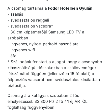
A csomag tartalma a
Fodor Hotelben Gyulán
:
- szállás
- svédasztalos reggeli
- svédasztalos vacsora*
- 80 cm képátmérőjű Samsung LED TV a
szobákban
- ingyenes, nyitott parkoló használata
- ingyenes wifi
- áfa
* Szállodánk fenntartja a jogot, hogy alacsonyabb
kihasználtságú időszakokban a szállóvendégek
létszámától függően (jellemzően 15 fő alatt) a
félpanziós vacsorát nem svédasztalos kínálatban
biztosítja.
Csomag ára kétágyas szobában 2 fős
elhelyezéssel: 33.800 Ft/ 2 fő / 1 éj ÁRTÓL
foglaltság függvényében