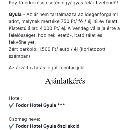
Egy fő érkezése esetén egyágyas felár fizetendő!
Gyula
- Az ár nem tartalmazza az idegenforgalmi
adót, melynek mértéke 750 Ft/ fő / éj 18 év felett.
Kistestű állat: 4.000 Ft/ éj. A Vendég vállalja érte a
felelősséget, hoz neki etető-, itató tálat és
fekvőhelyet.
Zárt parkoló: 1.500 Ft/ autó / éj (korlátozott
számban)
Az árváltoztatás jogát fenntartjuk!
Ajánlatkérés
Hotel:
✔️ Fodor Hotel Gyula ***
Csomag neve:
✔️ Fodor Hotel Gyula őszi akció