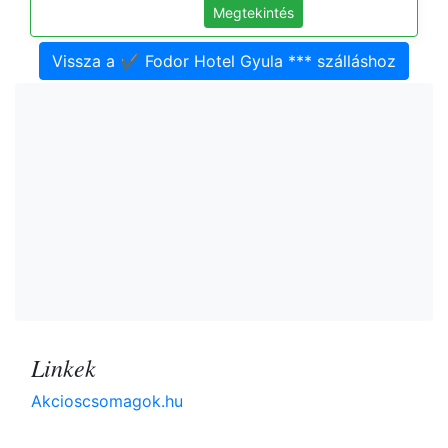
Megtekintés
Vissza a ✔️ Fodor Hotel Gyula *** szálláshoz
Linkek
Akcioscsomagok.hu