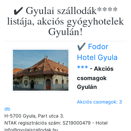
✔️ Gyulai szállodák****
listája, akciós gyógyhotelek
Gyulán!
✔️ Fodor
Hotel Gyula
***
- Akciós
csomagok
Gyulán
Akciós csomagok: 3
db
H-5700 Gyula, Part utca 3.
NTAK regisztrációs szám: SZ19000479 - Hotel
info@gyulaiszallodak.hu