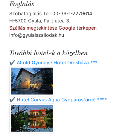
Foglalás
Szobafoglalás Tel: 00-36-1-2279614
H-5700 Gyula, Part utca 3.
Szállás megtekintése Google térképen
info@gyulaiszallodak.hu
További hotelek a közelben
✔️ Alföld Gyöngye Hotel Orosháza ***
✔️ Hotel Corvus Aqua Gyopárosfürdő ****