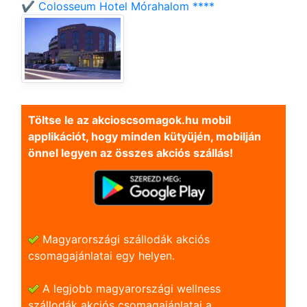
✔️ Colosseum Hotel Mórahalom ****
Töltse le az akcioscsomagok.hu mobil
applikációt, hogy minden kütyüjén, mobilján
önnel legyen az összes akciós szállás!
Magyarországi szállodák akciós
csomagajánlatai egy helyen.
A legjobb magyarországi wellness
szállodák akciós csomagajánlatai a