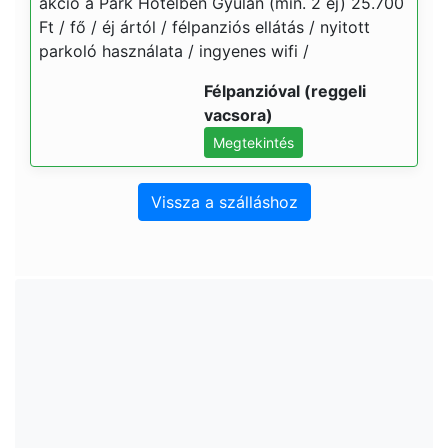
akció a Park Hotelben Gyulán (min. 2 éj) 25.700
Ft / fő / éj ártól / félpanziós ellátás / nyitott
parkoló használata / ingyenes wifi /
Félpanzióval (reggeli
vacsora)
Megtekintés
Vissza a szálláshoz