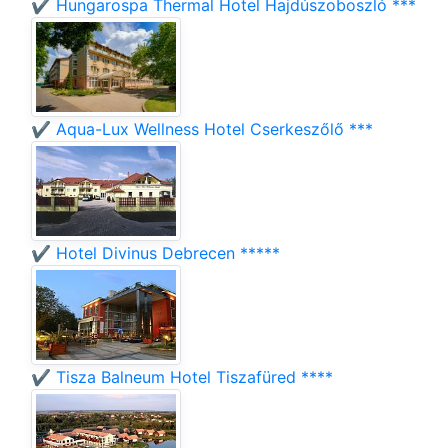
✔️ Hungarospa Thermal Hotel Hajdúszoboszló ***
✔️ Aqua-Lux Wellness Hotel Cserkeszőlő ***
✔️ Hotel Divinus Debrecen *****
✔️ Tisza Balneum Hotel Tiszafüred ****