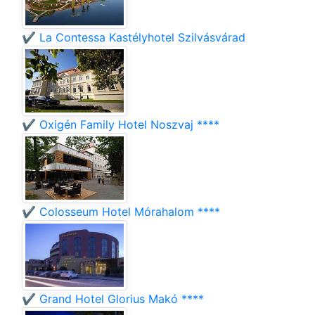
✔️ La Contessa Kastélyhotel Szilvásvárad
✔️ Oxigén Family Hotel Noszvaj ****
✔️ Colosseum Hotel Mórahalom ****
✔️ Grand Hotel Glorius Makó ****