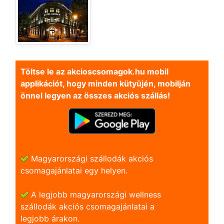
Töltse le az akcioscsomagok.hu mobil
applikációt, hogy minden kütyüjén, mobilján
önnel legyen az összes akciós szállás!
Magyarországi szállodák akciós
csomagajánlatai egy helyen.
A legjobb magyarországi wellness
szállodák akciós csomagajánlatai a
legjobb árakon.