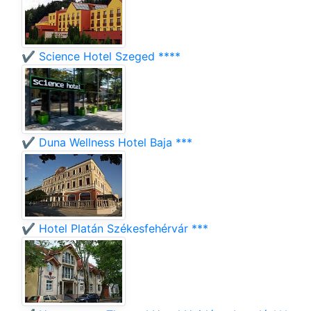
✔️ Science Hotel Szeged ****
✔️ Duna Wellness Hotel Baja ***
✔️ Hotel Platán Székesfehérvár ***