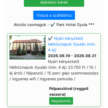
Vissza a szálláshoz
Akciós csomagok - ✔️ Park Hotel Gyula ***
✔️ Nyári kényztető
hétköznapok Gyulán (min.
4 éj)
2026.06.19 - 2026.08.31
Nyári kényeztető
hétköznapok Gyulán (min. 4 éj) 23.700 Ft / fő /
éj ártól / félpanzió / 15 perc gépi szemmasszázs
/ ingyenes wifi / ingyenes parkolás /
Félpanzióval (reggeli
vacsora)
Megtekintés