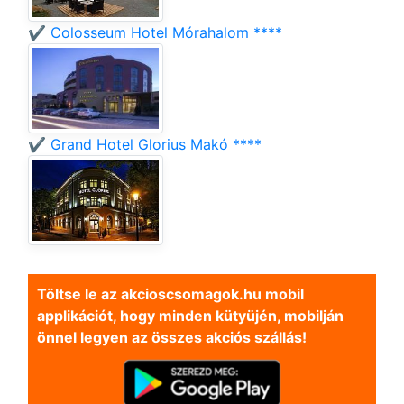
✔️ Colosseum Hotel Mórahalom ****
✔️ Grand Hotel Glorius Makó ****
Töltse le az akcioscsomagok.hu mobil
applikációt, hogy minden kütyüjén, mobilján
önnel legyen az összes akciós szállás!