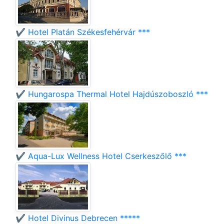
✔️ Hotel Platán Székesfehérvár ***
✔️ Hungarospa Thermal Hotel Hajdúszoboszló ***
✔️ Aqua-Lux Wellness Hotel Cserkeszőlő ***
✔️ Hotel Divinus Debrecen *****