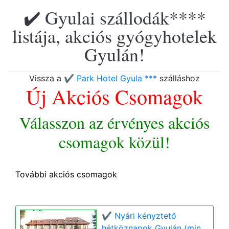
✔️ Gyulai szállodák****
listája, akciós gyógyhotelek
Gyulán!
Vissza a
✔️ Park Hotel Gyula ***
szálláshoz
Új Akciós Csomagok
Válasszon az érvényes akciós
csomagok közül!
További akciós csomagok
✔️ Nyári kényztető
hétköznapok Gyulán (min.