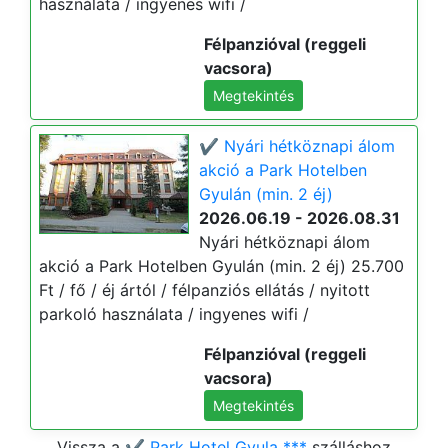
használata / ingyenes wifi /
Félpanzióval (reggeli
vacsora)
Megtekintés
✔️ Nyári hétköznapi álom
akció a Park Hotelben
Gyulán (min. 2 éj)
2026.06.19 - 2026.08.31
Nyári hétköznapi álom
akció a Park Hotelben Gyulán (min. 2 éj) 25.700
Ft / fő / éj ártól / félpanziós ellátás / nyitott
parkoló használata / ingyenes wifi /
Félpanzióval (reggeli
vacsora)
Megtekintés
Vissza a
✔️ Park Hotel Gyula ***
szálláshoz