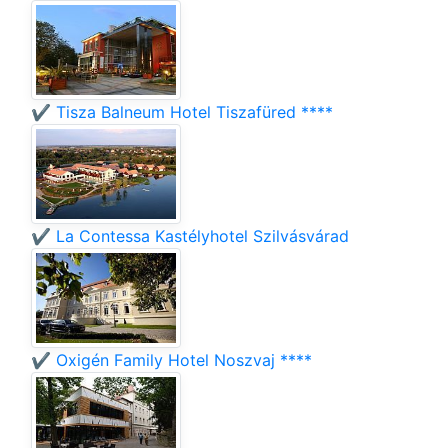
✔️ Tisza Balneum Hotel Tiszafüred ****
✔️ La Contessa Kastélyhotel Szilvásvárad
✔️ Oxigén Family Hotel Noszvaj ****