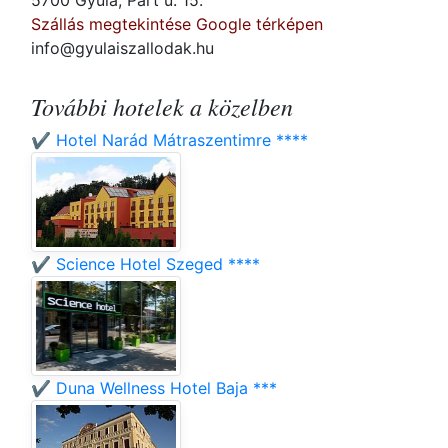
5700 Gyula, Part u. 15.
Szállás megtekintése Google térképen
info@gyulaiszallodak.hu
További hotelek a közelben
✔️ Hotel Narád Mátraszentimre ****
✔️ Science Hotel Szeged ****
✔️ Duna Wellness Hotel Baja ***