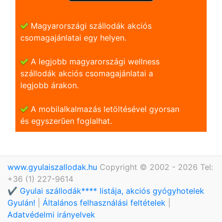
Magyarországi szállodák akciós
csomagajánlatai egy helyen.
A legjobb magyarországi wellness
szállodák akciós csomagajánlatai a
legjobb árakon.
A mobilalkalmazás letöltésével gyorsan
és egyszerũen foglalhat.
www.gyulaiszallodak.hu
Copyright © 2002 - 2026 Tel:
+36 (1) 227-9614
✔️ Gyulai szállodák**** listája, akciós gyógyhotelek
Gyulán!
|
Általános felhasználási feltételek
|
Adatvédelmi irányelvek