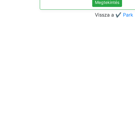
Megtekintés
Vissza a
✔️ Park 