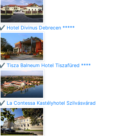
✔️ Hotel Divinus Debrecen *****
✔️ Tisza Balneum Hotel Tiszafüred ****
✔️ La Contessa Kastélyhotel Szilvásvárad