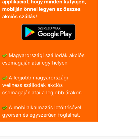
applikációt, hogy minden kütyüjén,
mobilján önnel legyen az összes
akciós szállás!
Magyarországi szállodák akciós
csomagajánlatai egy helyen.
A legjobb magyarországi
wellness szállodák akciós
csomagajánlatai a legjobb árakon.
A mobilalkalmazás letöltésével
gyorsan és egyszerũen foglalhat.