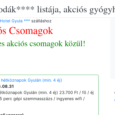
lodák**** listája, akciós gyógy
Hotel Gyula ***
szálláshoz
ós Csomagok
es akciós csomagok közül!
 hétköznapok Gyulán (min. 4 éj)
6.08.31
tköznapok Gyulán (min. 4 éj) 23.700 Ft / fő / éj
 15 perc gépi szemmasszázs / ingyenes wifi /
/