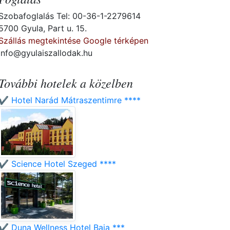
Szobafoglalás Tel: 00-36-1-2279614
5700 Gyula, Part u. 15.
Szállás megtekintése Google térképen
info@gyulaiszallodak.hu
További hotelek a közelben
✔️ Hotel Narád Mátraszentimre ****
✔️ Science Hotel Szeged ****
✔️ Duna Wellness Hotel Baja ***