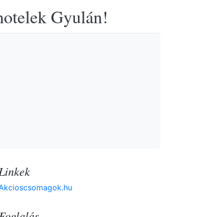
hotelek Gyulán!
Linkek
Akcioscsomagok.hu
Foglalás