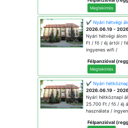
Félpanzióval (regg
Megtekintés
✔️ Nyári hétvégi á
2026.06.19 - 202
Nyári hétvégi álom 
Ft / fő / éj ártól /
ingyenes wifi /
Félpanzióval (regg
Megtekintés
✔️ Nyári hétköznap
2026.06.19 - 202
Nyári hétköznapi á
25.700 Ft / fő / éj 
használata / ingyen
Félpanzióval (regg