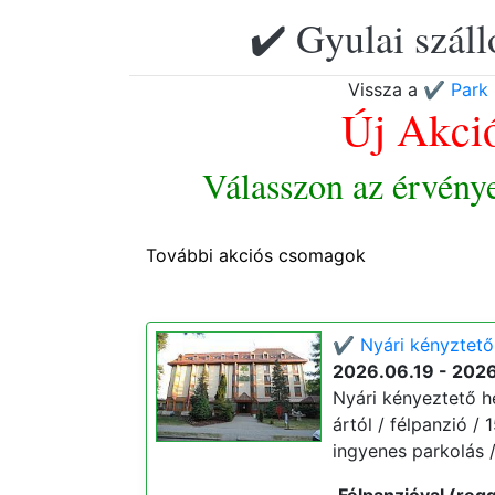
✔️ Gyulai szál
Vissza a
✔️ Park 
Új Akci
Válasszon az érvény
További akciós csomagok
✔️ Nyári kényztető
2026.06.19 - 202
Nyári kényeztető hé
ártól / félpanzió /
ingyenes parkolás 