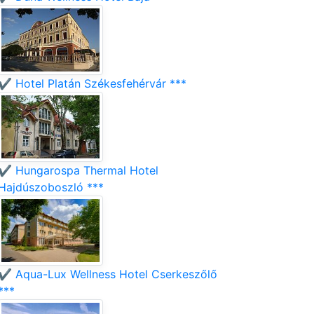
✔️ Hotel Platán Székesfehérvár ***
✔️ Hungarospa Thermal Hotel
Hajdúszoboszló ***
✔️ Aqua-Lux Wellness Hotel Cserkeszőlő
***