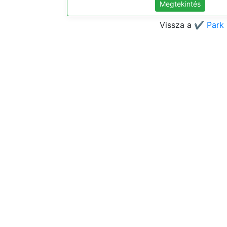
Megtekintés
Vissza a
✔️ Park 