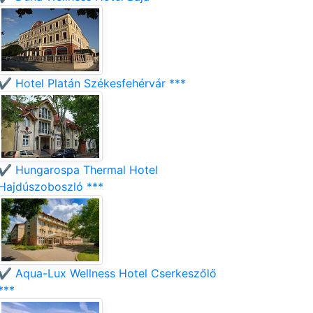
✔️ Hotel Platán Székesfehérvár ***
✔️ Hungarospa Thermal Hotel
Hajdúszoboszló ***
✔️ Aqua-Lux Wellness Hotel Cserkeszőlő
***