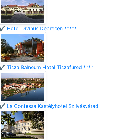
✔️ Hotel Divinus Debrecen *****
✔️ Tisza Balneum Hotel Tiszafüred ****
✔️ La Contessa Kastélyhotel Szilvásvárad