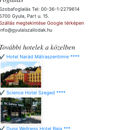
Szobafoglalás Tel: 00-36-1-2279614
5700 Gyula, Part u. 15.
Szállás megtekintése Google térképen
info@gyulaiszallodak.hu
További hotelek a közelben
✔️ Hotel Narád Mátraszentimre ****
✔️ Science Hotel Szeged ****
✔️ Duna Wellness Hotel Baja ***