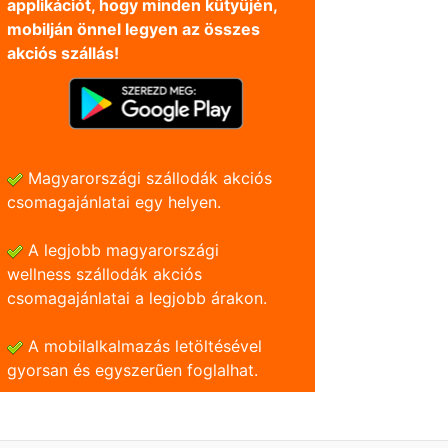
applikációt, hogy minden kütyüjén,
mobilján önnel legyen az összes
akciós szállás!
Magyarországi szállodák akciós
csomagajánlatai egy helyen.
A legjobb magyarországi
wellness szállodák akciós
csomagajánlatai a legjobb árakon.
A mobilalkalmazás letöltésével
gyorsan és egyszerũen foglalhat.