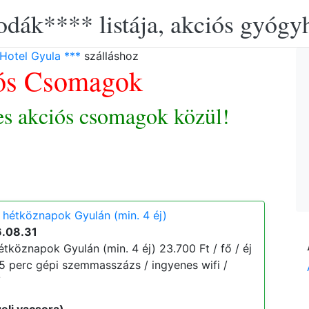
lodák**** listája, akciós gyógy
Hotel Gyula ***
szálláshoz
ós Csomagok
es akciós csomagok közül!
 hétköznapok Gyulán (min. 4 éj)
6.08.31
tköznapok Gyulán (min. 4 éj) 23.700 Ft / fő / éj
 15 perc gépi szemmasszázs / ingyenes wifi /
/