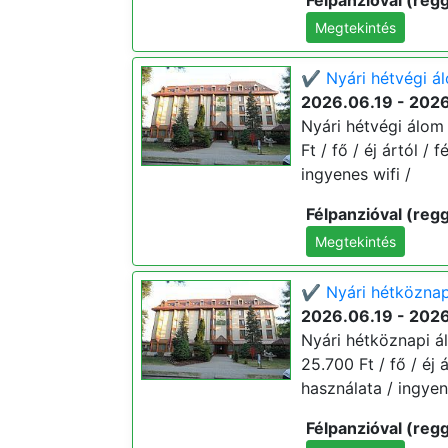
Félpanzióval (regg
Megtekintés
✔️ Nyári hétvégi á
2026.06.19 - 202
Nyári hétvégi álom 
Ft / fő / éj ártól /
ingyenes wifi /
Félpanzióval (regg
Megtekintés
✔️ Nyári hétköznap
2026.06.19 - 202
Nyári hétköznapi á
25.700 Ft / fő / éj 
használata / ingyen
Félpanzióval (regg