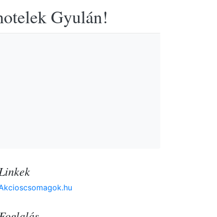
hotelek Gyulán!
Linkek
Akcioscsomagok.hu
Foglalás