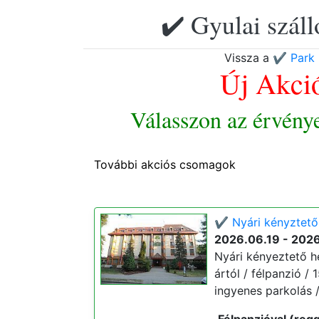
✔️ Gyulai szál
Vissza a
✔️ Park 
Új Akci
Válasszon az érvény
További akciós csomagok
✔️ Nyári kényztető
2026.06.19 - 202
Nyári kényeztető hé
ártól / félpanzió /
ingyenes parkolás 