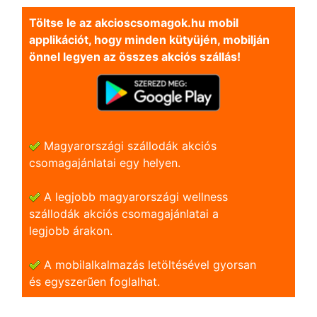
Töltse le az akcioscsomagok.hu mobil
applikációt, hogy minden kütyüjén, mobilján
önnel legyen az összes akciós szállás!
Magyarországi szállodák akciós
csomagajánlatai egy helyen.
A legjobb magyarországi wellness
szállodák akciós csomagajánlatai a
legjobb árakon.
A mobilalkalmazás letöltésével gyorsan
és egyszerũen foglalhat.