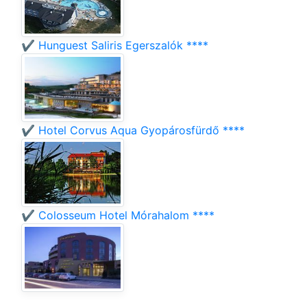
✔️ Hunguest Saliris Egerszalók ****
✔️ Hotel Corvus Aqua Gyopárosfürdő ****
✔️ Colosseum Hotel Mórahalom ****