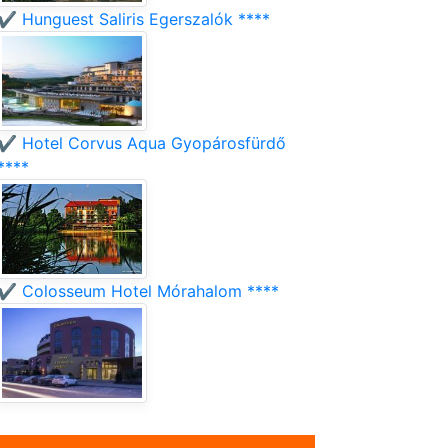
✔️ Hunguest Saliris Egerszalók ****
✔️ Hotel Corvus Aqua Gyopárosfürdő
****
✔️ Colosseum Hotel Mórahalom ****