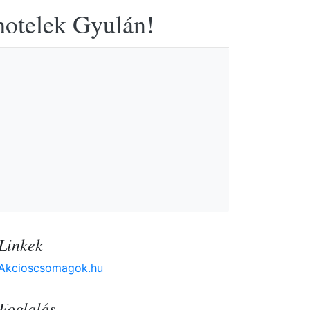
hotelek Gyulán!
Linkek
Akcioscsomagok.hu
Foglalás