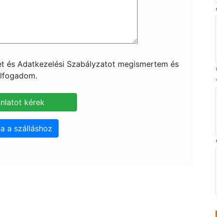
ket és Adatkezelési Szabályzatot megismertem és
lfogadom.
a a szálláshoz