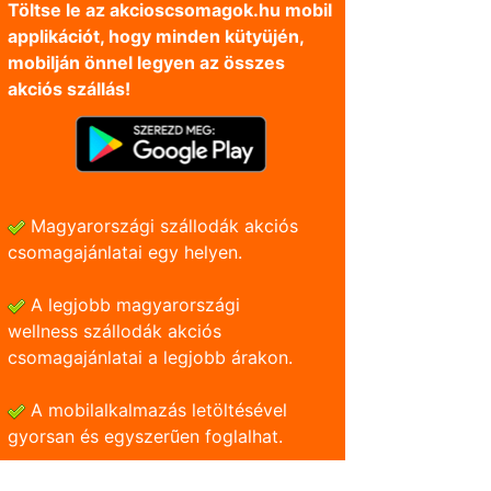
Töltse le az akcioscsomagok.hu mobil
applikációt, hogy minden kütyüjén,
mobilján önnel legyen az összes
akciós szállás!
Magyarországi szállodák akciós
csomagajánlatai egy helyen.
A legjobb magyarországi
wellness szállodák akciós
csomagajánlatai a legjobb árakon.
A mobilalkalmazás letöltésével
gyorsan és egyszerũen foglalhat.