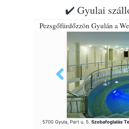
✔️ Gyulai szál
Pezsgőfürdőzzön Gyulán a Wel
5700 Gyula, Part u. 5.
Szobafoglalás T