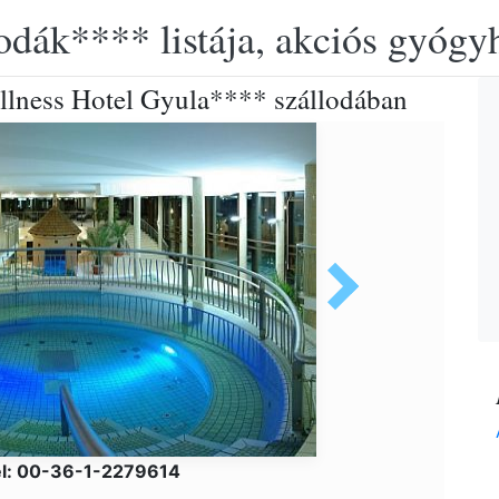
lodák**** listája, akciós gyógy
lness Hotel Gyula**** szállodában
el: 00-36-1-2279614