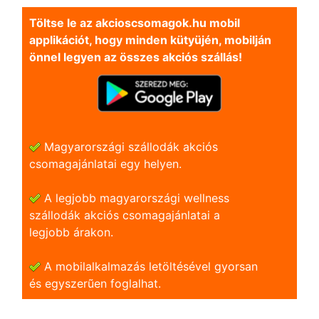
Töltse le az akcioscsomagok.hu mobil
applikációt, hogy minden kütyüjén, mobilján
önnel legyen az összes akciós szállás!
Magyarországi szállodák akciós
csomagajánlatai egy helyen.
A legjobb magyarországi wellness
szállodák akciós csomagajánlatai a
legjobb árakon.
A mobilalkalmazás letöltésével gyorsan
és egyszerũen foglalhat.