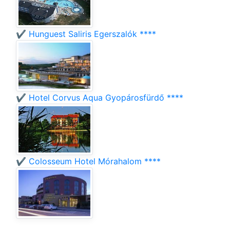
✔️ Hunguest Saliris Egerszalók ****
✔️ Hotel Corvus Aqua Gyopárosfürdő ****
✔️ Colosseum Hotel Mórahalom ****