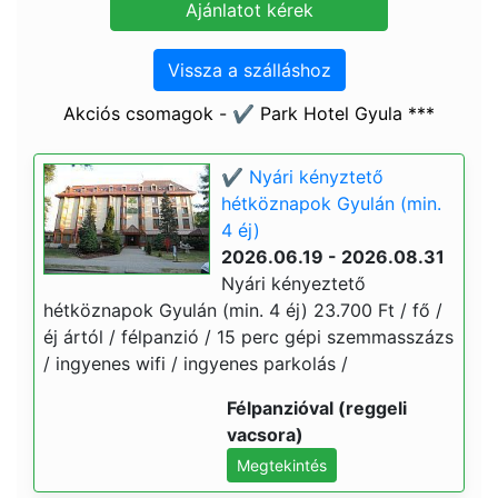
Vissza a szálláshoz
Akciós csomagok - ✔️ Park Hotel Gyula ***
✔️ Nyári kényztető
hétköznapok Gyulán (min.
4 éj)
2026.06.19 - 2026.08.31
Nyári kényeztető
hétköznapok Gyulán (min. 4 éj) 23.700 Ft / fő /
éj ártól / félpanzió / 15 perc gépi szemmasszázs
/ ingyenes wifi / ingyenes parkolás /
Félpanzióval (reggeli
vacsora)
Megtekintés