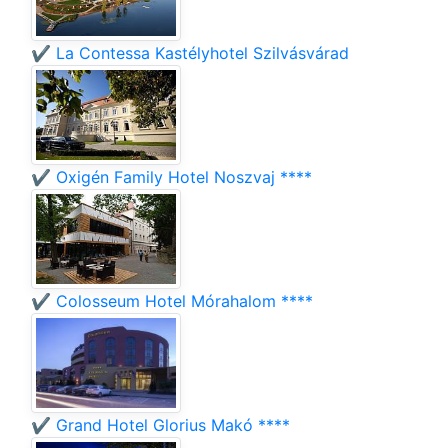
✔️ La Contessa Kastélyhotel Szilvásvárad
✔️ Oxigén Family Hotel Noszvaj ****
✔️ Colosseum Hotel Mórahalom ****
✔️ Grand Hotel Glorius Makó ****