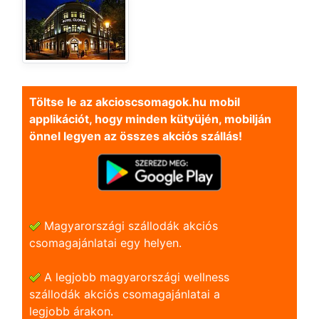
Töltse le az akcioscsomagok.hu mobil
applikációt, hogy minden kütyüjén, mobilján
önnel legyen az összes akciós szállás!
Magyarországi szállodák akciós
csomagajánlatai egy helyen.
A legjobb magyarországi wellness
szállodák akciós csomagajánlatai a
legjobb árakon.