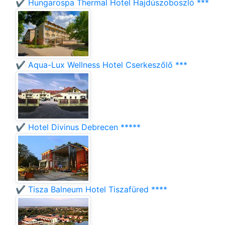
✔️ Hungarospa Thermal Hotel Hajdúszoboszló ***
✔️ Aqua-Lux Wellness Hotel Cserkeszőlő ***
✔️ Hotel Divinus Debrecen *****
✔️ Tisza Balneum Hotel Tiszafüred ****