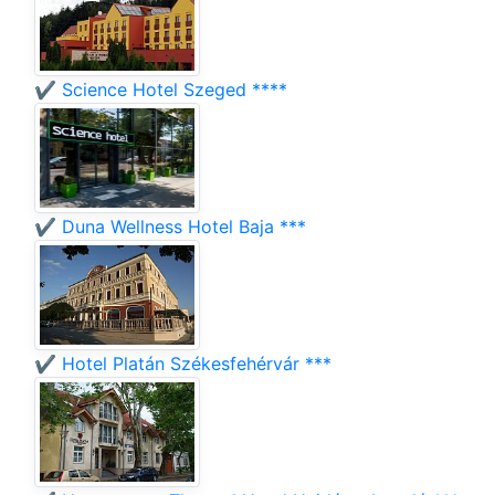
✔️ Science Hotel Szeged ****
✔️ Duna Wellness Hotel Baja ***
✔️ Hotel Platán Székesfehérvár ***