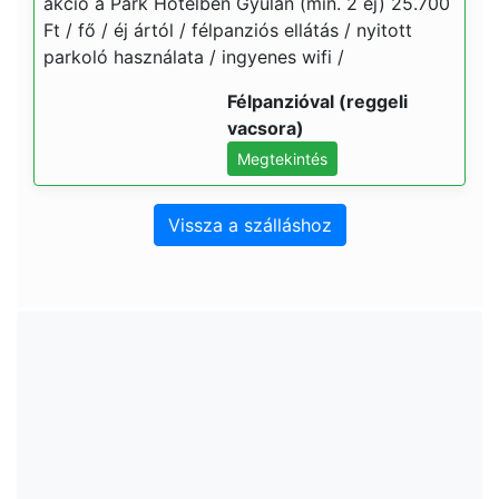
akció a Park Hotelben Gyulán (min. 2 éj) 25.700
Ft / fő / éj ártól / félpanziós ellátás / nyitott
parkoló használata / ingyenes wifi /
Félpanzióval (reggeli
vacsora)
Megtekintés
Vissza a szálláshoz