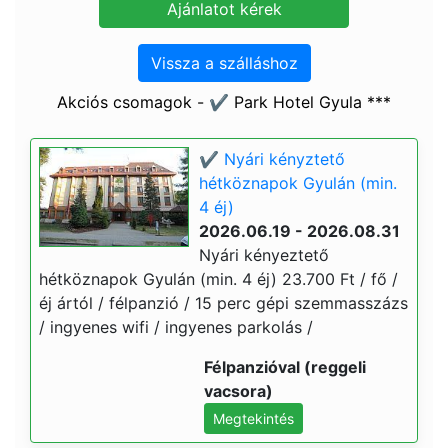
Vissza a szálláshoz
Akciós csomagok - ✔️ Park Hotel Gyula ***
✔️ Nyári kényztető
hétköznapok Gyulán (min.
4 éj)
2026.06.19 - 2026.08.31
Nyári kényeztető
hétköznapok Gyulán (min. 4 éj) 23.700 Ft / fő /
éj ártól / félpanzió / 15 perc gépi szemmasszázs
/ ingyenes wifi / ingyenes parkolás /
Félpanzióval (reggeli
vacsora)
Megtekintés