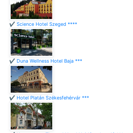
✔️ Science Hotel Szeged ****
✔️ Duna Wellness Hotel Baja ***
✔️ Hotel Platán Székesfehérvár ***