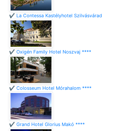
✔️ La Contessa Kastélyhotel Szilvásvárad
✔️ Oxigén Family Hotel Noszvaj ****
✔️ Colosseum Hotel Mórahalom ****
✔️ Grand Hotel Glorius Makó ****